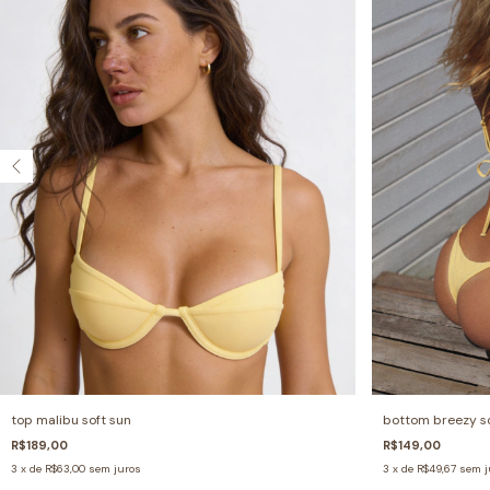
top malibu soft sun
bottom breezy so
R$189,00
R$149,00
3
x de
R$63,00
sem juros
3
x de
R$49,67
sem j