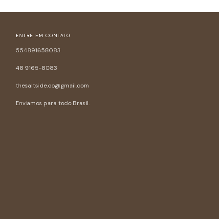
ENTRE EM CONTATO
554891658083
48 9165-8083
thesaltside.co@gmail.com
Enviamos para todo Brasil.