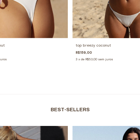
nut
top breezy coconut
R$159,00
juros
3
x de
R$53,00
sem juros
BEST-SELLERS