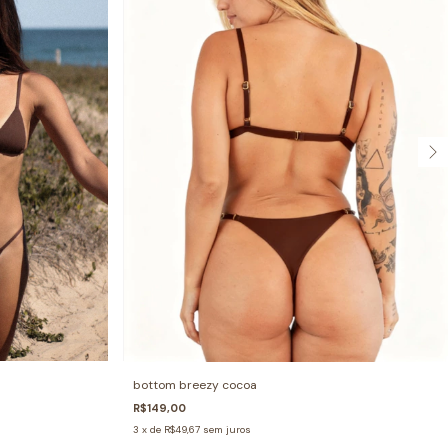
bottom breezy cocoa
R$149,00
3
x de
R$49,67
sem juros