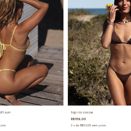
ft sun
top rio cocoa
R$159,00
uros
3
x de
R$53,00
sem juros