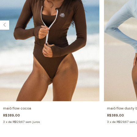
maiô flow dusty 
maiô flow cocoa
R$389,00
R$389,00
3
x de
R$129,67
sem 
3
x de
R$129,67
sem juros