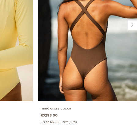
maiô cross cocoa
R$298,00
3
x de
R$99,33
sem juros