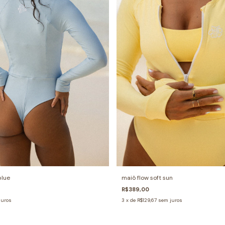
maiô flow soft sun
blue
R$389,00
3
x de
R$129,67
sem juros
juros