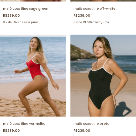
maiô coastline sage green
maiô coastline off-white
R$239,00
R$239,00
3
x de
R$79,67
sem juros
3
x de
R$79,67
sem juros
maiô coastline vermelho
maiô coastline preto
R$239,00
R$239,00