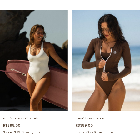
maiô cross off-white
maiô flow cocoa
R$298,00
R$389,00
3
x de
R$99,33
sem juros
3
x de
R$129,67
sem juros