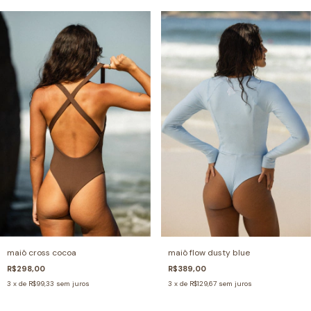
maiô cross cocoa
maiô flow dusty blue
R$298,00
R$389,00
3
x de
R$99,33
sem juros
3
x de
R$129,67
sem juros