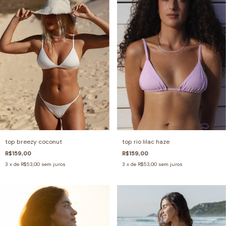
top breezy coconut
top rio lilac haze
R$159,00
R$159,00
3
x de
R$53,00
sem juros
3
x de
R$53,00
sem juros