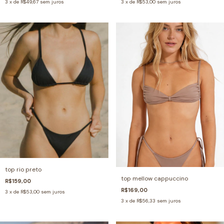
3
x de
R$49,67
sem juros
3
x de
R$53,00
sem juros
top rio preto
top mellow cappuccino
R$159,00
R$169,00
3
x de
R$53,00
sem juros
3
x de
R$56,33
sem juros