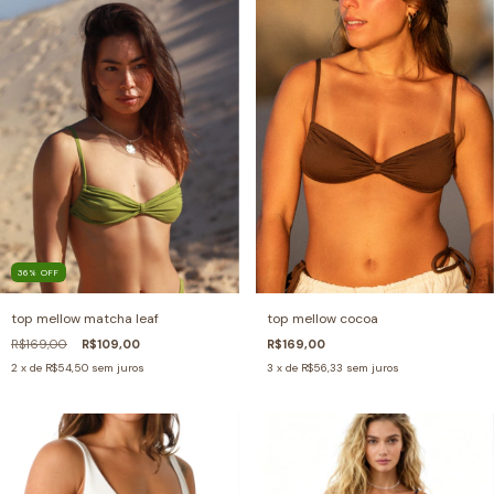
36
%
OFF
top mellow matcha leaf
top mellow cocoa
R$169,00
R$109,00
R$169,00
2
x de
R$54,50
sem juros
3
x de
R$56,33
sem juros