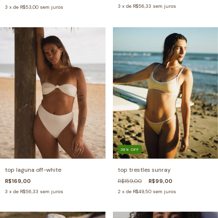
3
x de
R$56,33
sem juros
3
x de
R$53,00
sem juros
38
%
OFF
top laguna off-white
top trestles sunray
R$169,00
R$159,00
R$99,00
3
x de
R$56,33
sem juros
2
x de
R$49,50
sem juros